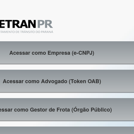
Acessar como Empresa (e-CNPJ)
Acessar como Advogado (Token OAB)
ssar como Gestor de Frota (Órgão Público)