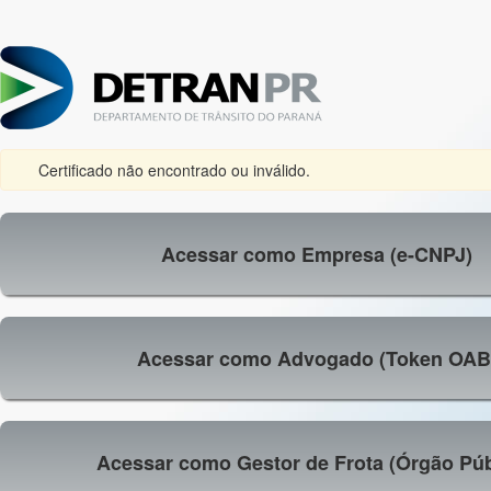
Certificado não encontrado ou inválido.
Acessar como Empresa (e-CNPJ)
Acessar como Advogado (Token OAB
Acessar como Gestor de Frota (Órgão Púb