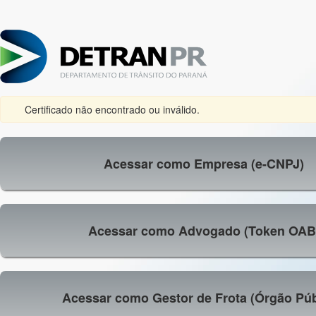
Certificado não encontrado ou inválido.
Acessar como Empresa (e-CNPJ)
Acessar como Advogado (Token OAB
Acessar como Gestor de Frota (Órgão Púb