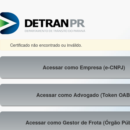
Certificado não encontrado ou inválido.
Acessar como Empresa (e-CNPJ)
Acessar como Advogado (Token OAB
Acessar como Gestor de Frota (Órgão Púb