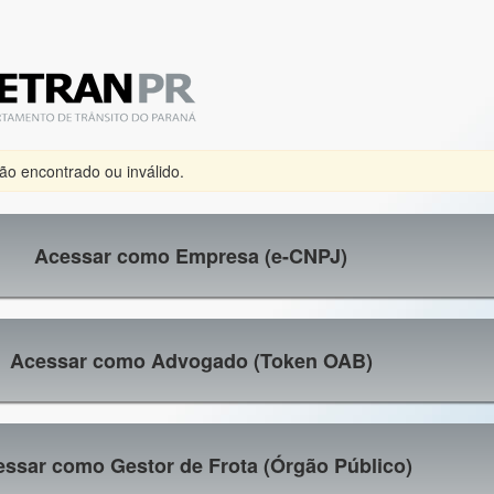
não encontrado ou inválido.
Acessar como Empresa (e-CNPJ)
Acessar como Advogado (Token OAB)
ssar como Gestor de Frota (Órgão Público)